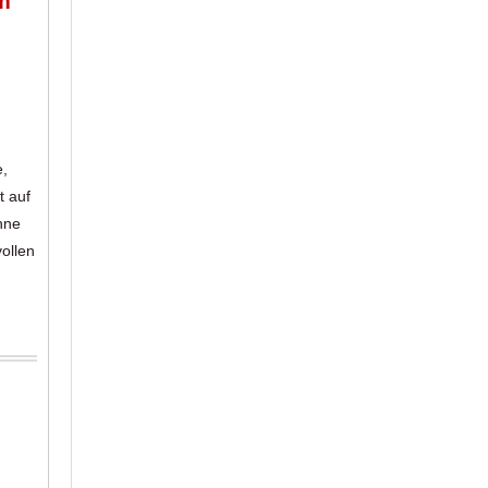
m
e,
t auf
hne
ollen