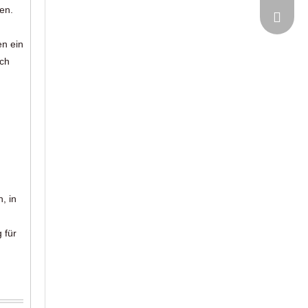
en.
goodfur
en ein
ich
, in
 für