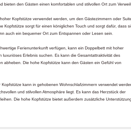
und bieten den Gästen einen komfortablen und stilvollen Ort zum Verweil
t hoher Kopfstütze verwendet werden, um den Gästezimmern oder Suit
 Kopfstütze sorgt für einen königlichen Touch und sorgt dafür, dass s
kann auch ein bequemer Ort zum Entspannen oder Lesen sein.
hwertige Ferienunterkunft verfügen, kann ein Doppelbett mit hoher
in luxuriöses Erlebnis suchen. Es kann die Gesamtattraktivität des
en abheben. Die hohe Kopfstütze kann den Gästen ein Gefühl von
 Kopfstütze kann in gehobenen Wohnschlafzimmern verwendet werden
svollen und stilvollen Atmosphäre liegt. Es kann das Herzstück der
ihen. Die hohe Kopfstütze bietet außerdem zusätzliche Unterstützung