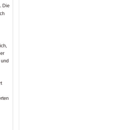
. Die
ach
ich,
her
z und
t
rten