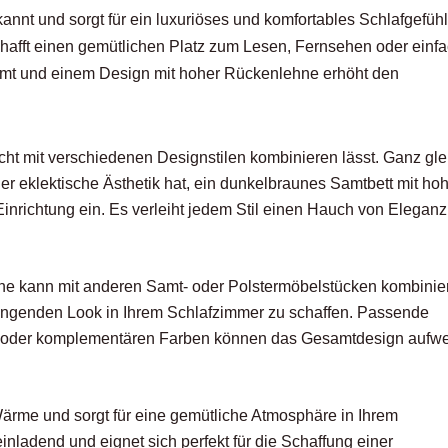
annt und sorgt für ein luxuriöses und komfortables Schlafgefühl
hafft einen gemütlichen Platz zum Lesen, Fernsehen oder einf
mt und einem Design mit hoher Rückenlehne erhöht den
eicht mit verschiedenen Designstilen kombinieren lässt. Ganz gle
der eklektische Ästhetik hat, ein dunkelbraunes Samtbett mit ho
inrichtung ein. Es verleiht jedem Stil einen Hauch von Elegan
ne kann mit anderen Samt- oder Polstermöbelstücken kombinier
ngenden Look in Ihrem Schlafzimmer zu schaffen. Passende
n oder komplementären Farben können das Gesamtdesign aufwe
ärme und sorgt für eine gemütliche Atmosphäre in Ihrem
nladend und eignet sich perfekt für die Schaffung einer