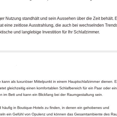
iger Nutzung standhält und sein Aussehen über die Zeit behält. 
t eine zeitlose Ausstrahlung, die auch bei wechselnden Trend
tische und langlebige Investition für Ihr Schlafzimmer.
 kann als luxuriöser Mittelpunkt in einem Hauptschlafzimmer dienen. E
tet gleichzeitig einen komfortablen Schlafbereich für ein Paar oder ei
en im Bett und kann ein Blickfang bei der Raumgestaltung sein.
d häufig in Boutique-Hotels zu finden, in denen ein gehobenes und
mitteln ein Gefühl von Opulenz und können das Gesamtambiente des R