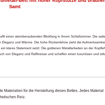
dmetall-Bett mit hoher Kopfstütze und braune
Samt
fft einen atemberaubenden Blickfang in Ihrem Schlafzimmer. Die satt
on Eleganz und Wärme. Die hohe Rückenlehne zieht die Aufmerksamkei
ein klares Statement setzt. Die goldenen Metallarbeiten an der Kopfle
ch von Eleganz und Raffinesse und schaffen einen luxuriösen und stilv
e Materialien für die Herstellung dieses Bettes. Jedes Material
thetischen Reiz.