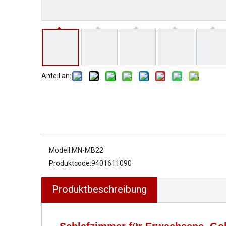
Anteil an:
Modell:
MN-MB22
Produktcode:
9401611090
Produktbeschreibung