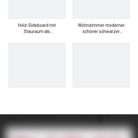
Holz-Sideboard mit
Wohnzimmer moderner
Stauraum als
schöner schwarzer
Wohn-/Esszimmer-Buffet
Sideboard mit
Marmoroberteil
LÖSUNGEN
Schlafzimmer Seitenschrank
Beistellschrank für
oder Wohnzimmer elegant
Wohnzimmer/Esszimmer/Schla
Beige Sideboard
mit Brettaufbewahrung
1
2
»