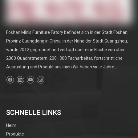
rustikale Beistelltische
Beistelltische mit Schubladen
Beistelltische aus Kunststoff
Beistelltische für die Terrasse
Beistelltische aus Marmor
runde Beistelltische
Büro-
Beistelltische
moderne Beistelltische
Beistelltische für den
Foshan Minis Furniture Fatory befindet sich in der Stadt Foshan,
Außenbereich
Wohnzimmer-Beistelltische
Provinz Guangdong in China, in der Nähe der Stadt Guangzhou,
wurde 2012 gegründet und verfügt über eine Fläche von über
2000 Quadratmetern, 200–300 Facharbeiter, fortschrittliche
Ausrüstung und Produktionslinien.Wir haben viele Jahre...
Produktkategorie
SCHNELLE LINKS
Heim
Produkte