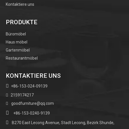
Kontaktiere uns
PRODUKTE
Büromöbel
Haus möbel
Gartenmöbel
Restaurantmöbel
KONTAKTIERE UNS

+86-153-024-09139
2159174217

goodfurniture@qq.com


+86-153-0240-9139

B270 East Lecong Avenue, Stadt Lecong, Bezirk Shunde,