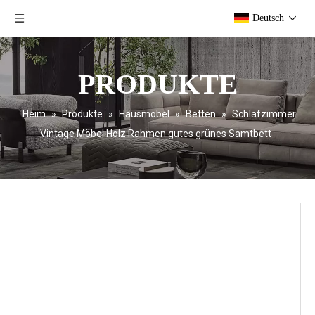
Deutsch
PRODUKTE
Heim
»
Produkte
»
Hausmöbel
»
Betten
»
Schlafzimmer
Vintage Möbel Holz Rahmen gutes grünes Samtbett