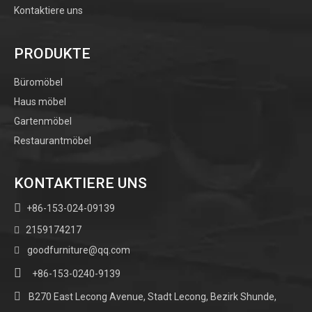
Kontaktiere uns
PRODUKTE
Büromöbel
Haus möbel
Gartenmöbel
Restaurantmöbel
KONTAKTIERE UNS

+86-153-024-09139
2159174217

goodfurniture@qq.com


+86-153-0240-9139

B270 East Lecong Avenue, Stadt Lecong, Bezirk Shunde,