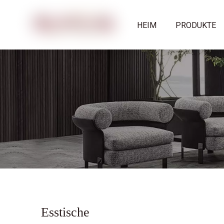
HEIM
PRODUKTE
Esstische