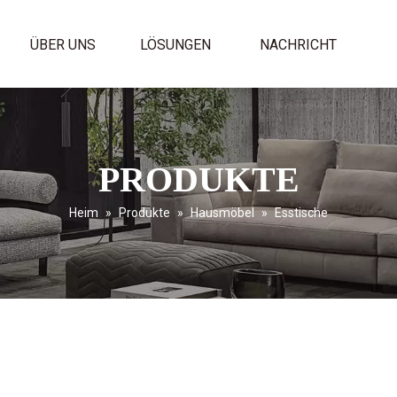
ÜBER UNS
LÖSUNGEN
NACHRICHT
PRODUKTE
Heim
»
Produkte
»
Hausmöbel
»
Esstische