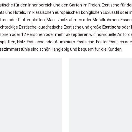
stische für den Innenbereich und den Garten im Freien. Esstische für de
s und Hotels, im klassischen europäischen königlichen Luxusstil oder 
atten oder Plattenplatten, Massivholzrahmen oder Metallrahmen. Essen
chteckige Esstische, quadratische Esstische und große
Esstisch
s oder 
rsonen oder 12 Personen oder mehr akzeptieren wir individuelle Anford
platten, Holz-Esstische oder Aluminium-Esstische. Fester Esstisch ode
sszimmerstühle sind schön, langlebig und bequem für die Kunden.