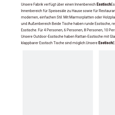
Unsere Fabrik verfügt über einen Innenbereich
Esstisch
Es
Innenbereich für Speisesäle zu Hause sowie für Restaurant
modernen, einfachen Stil. Mit Marmorplatten oder Holzpl
und Außenbereich Beide Tische haben runde Esstische, re
Esstische. Für 4 Personen, 6 Personen, 8 Personen, 10 Pe
Unsere Outdoor-Esstische haben Rattan-Esstische mit Glas
klappbarer Esstisch Tische sind möglich.Unsere
Esstisch
E