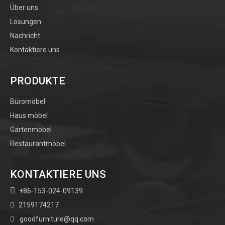
Über uns
Lösungen
Nachricht
Kontaktiere uns
PRODUKTE
Büromöbel
Haus möbel
Französischer Konsolentisch
Moderner, stilvoller Marmor-
aus weißgoldenem Holz für
Konsolentisch für den
Gartenmöbel
den Flur
Eingangsbereich, schmal,
Restaurantmöbel
goldfarben
KONTAKTIERE UNS

+86-153-024-09139
2159174217

goodfurniture@qq.com
