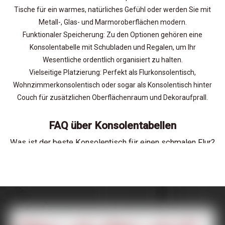
Tische für ein warmes, natürliches Gefühl oder werden Sie mit
Metall-, Glas- und Marmoroberflächen modern.
Funktionaler Speicherung: Zu den Optionen gehören eine
Konsolentabelle mit Schubladen und Regalen, um Ihr
Wesentliche ordentlich organisiert zu halten.
Vielseitige Platzierung: Perfekt als Flurkonsolentisch,
Wohnzimmerkonsolentisch oder sogar als Konsolentisch hinter
Couch für zusätzlichen Oberflächenraum und Dekoraufprall.
FAQ über Konsolentabellen
Was ist der beste Konsolentisch für einen schmalen Flur?
Für kompakte Räume bietet unser schmaler Konsolentisch für
LÖSUNGEN
Flurauswahlen praktische Aufbewahrung und dekorative
Anziehungskraft, ohne übermäßigen Raum zu nutzen.
Wie kann eine Konsolentabelle einen Eingang
verbessern?
Eine Konsolentabelle bietet einen einladenden Schwerpunkt und