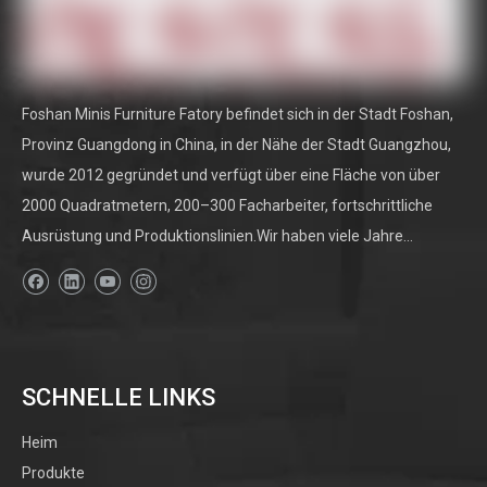
bietet gleichzeitig Oberflächenraum für Dekor, Schlüssel oder
Post an. Betrachten Sie unsere
Moderne Eingangsoption
einen
schicken Look erzielen.
Sind diese Konsolentische für Wohnzimmer geeignet?
Foshan Minis Furniture Fatory befindet sich in der Stadt Foshan,
Ja, unsere vielseitigen Designs passen wunderbar hinter Sofas
Provinz Guangdong in China, in der Nähe der Stadt Guangzhou,
oder als Konsolentisch hinter Couch Solutions und bieten sowohl
wurde 2012 gegründet und verfügt über eine Fläche von über
Funktion als auch Stil für Lebensbereiche.
2000 Quadratmetern, 200–300 Facharbeiter, fortschrittliche
Wo finde ich weitere Informationen oder erhalten
Ausrüstung und Produktionslinien.Wir haben viele Jahre...
personalisierte Ratschläge?
Sie können uns immer für maßgeschneiderte Empfehlungen
und Anfragen zu unserem gesamten Bereich kontaktieren.
Mehr erforschen
SCHNELLE LINKS
Entdecken Sie die perfekte Balance zwischen Eleganz und
Praktikabilität in unseren Konsolentabellensammlungen.
Heim
Unabhängig davon
Kontaktieren Sie uns
Für fachkundige
Produkte
Beratung und Unterstützung.