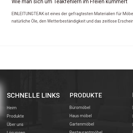
Wie man sich um Teakfehlern im Freien kümmert
EINLEITUNGTEAK ist eines der gefragtesten Materialien für Möbel
natürliche Öle, den Wetterbeständigkeit und das zeitlose Ersch
Teaks kann Jahrzehnte mit der richtigen Wartung dauern.
So arrangieren Sie Outdoor -Möbel im Freien
EINLEITUNGSRAGING OUTDOOR -Möbel sind mehr als nur die Plat
Tisch auf Ihrer Terrasse. Das richtige Layout kann jeden Garten, 
SCHNELLE LINKS
Hinterhof in einen einladenden Rückzugsort für Entspannung, E
PRODUKTE
verwandeln.
Büromöbel
Heim
Haus möbel
Produkte
Gartenmöbel
Über uns
Ist Eukalyptusholz gut für Outdoor -Möbel?
Restaurantmöbel
Lösungen