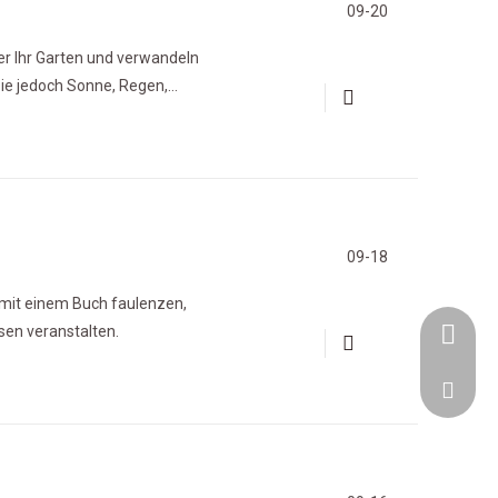
09-20
er Ihr Garten und verwandeln
ie jedoch Sonne, Regen,
e Stühle, Tische und Liege
09-18
e mit einem Buch faulenzen,
sen veranstalten.
+86-153
goodfur