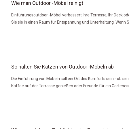
Wie man Outdoor -Möbel reinigt
Einführungsoutdoor -Möbel verbessert Ihre Terrasse, Ihr Deck od
Sie sie in einen Raum für Entspannung und Unterhaltung. Wenn S
Staub und Luftfeuchtigkeit ständig ausgesetzt sind, sammeln Ihr
schnell Schmutz, Flecken, Mehltau und sogar Rost.
So halten Sie Katzen von Outdoor -Möbeln ab
Die Einführung von Möbeln soll ein Ort des Komforts sein - ob si
Kaffee auf der Terrasse genießen oder Freunde für ein Gartenes