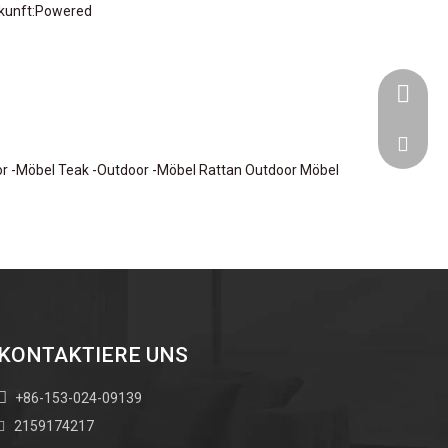
kunft:
Powered
+86-153
goodfur
or -Möbel
Teak -Outdoor -Möbel
Rattan Outdoor Möbel
KONTAKTIERE UNS

+86-153-024-09139
2159174217
