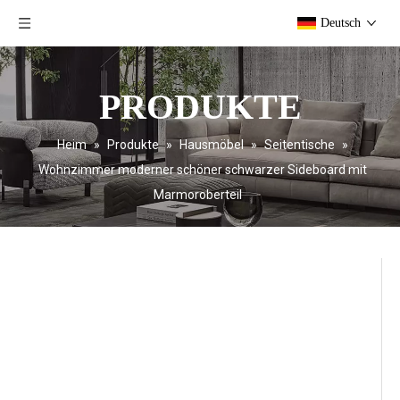
Deutsch
PRODUKTE
Heim
»
Produkte
»
Hausmöbel
»
Seitentische
»
Wohnzimmer moderner schöner schwarzer Sideboard mit
Marmoroberteil