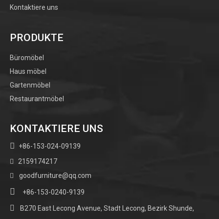
Kontaktiere uns
PRODUKTE
Büromöbel
Haus möbel
Gartenmöbel
Restaurantmöbel
KONTAKTIERE UNS

+86-153-024-09139
2159174217

goodfurniture@qq.com


+86-153-0240-9139

B270 East Lecong Avenue, Stadt Lecong, Bezirk Shunde,