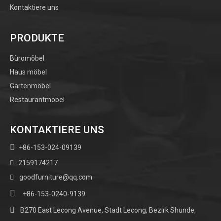
Kontaktiere uns
PRODUKTE
Büromöbel
Haus möbel
Gartenmöbel
Restaurantmöbel
KONTAKTIERE UNS

+86-153-024-09139
2159174217

goodfurniture@qq.com


+86-153-0240-9139

B270 East Lecong Avenue, Stadt Lecong, Bezirk Shunde,