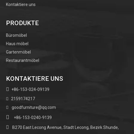
Kontaktiere uns
PRODUKTE
Büromöbel
Haus möbel
Gartenmöbel
Restaurantmöbel
KONTAKTIERE UNS

+86-153-024-09139
2159174217

goodfurniture@qq.com


+86-153-0240-9139

B270 East Lecong Avenue, Stadt Lecong, Bezirk Shunde,