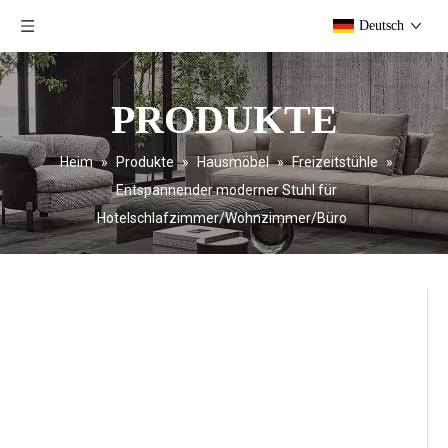
Deutsch
PRODUKTE
Heim
»
Produkte
»
Hausmöbel
»
Freizeitstühle
»
Entspannender moderner Stuhl für
Hotelschlafzimmer/Wohnzimmer/Büro