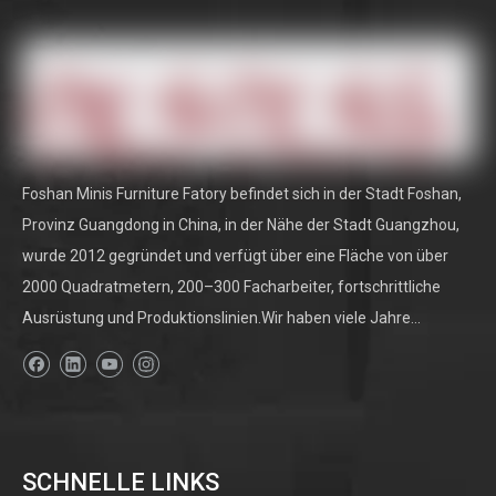
Das Einführung eines Esszimmers dient oft als Herz eines Hauses,
in dem Familienmahlzeiten, Urlaubsfeiern und Feierlichkeiten
stattfinden.
Foshan Minis Furniture Fatory befindet sich in der Stadt Foshan,
Wie groß sind Esszimmerstühle
2025
10-05
Provinz Guangdong in China, in der Nähe der Stadt Guangzhou,
wurde 2012 gegründet und verfügt über eine Fläche von über
Einführungsdauerstühle sind mehr als nur eine Sitzungsoption. Sie
2000 Quadratmetern, 200–300 Facharbeiter, fortschrittliche
sind ein wesentlicher Bestandteil des Esszimmererlebnisses. Die
Ausrüstung und Produktionslinien.Wir haben viele Jahre...
richtige Stuhlhöhe sorgt für den Komfort, unterstützt die richtige
Haltung und ermöglicht eine reibungslose Interaktion mit dem
Esstisch.
SCHNELLE LINKS