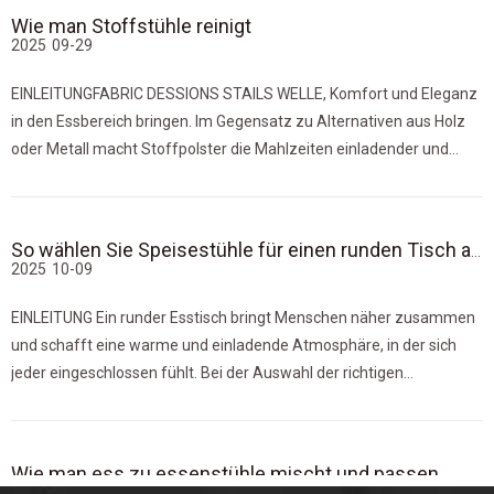
Wie man Stoffstühle reinigt
2025
09-29
EINLEITUNGFABRIC DESSIONS STAILS WELLE, Komfort und Eleganz
in den Essbereich bringen. Im Gegensatz zu Alternativen aus Holz
oder Metall macht Stoffpolster die Mahlzeiten einladender und
verleiht den alltäglichen Versammlungen einen Hauch von
Raffinesse.
So wählen Sie Speisestühle für einen runden Tisch aus
2025
10-09
EINLEITUNG Ein runder Esstisch bringt Menschen näher zusammen
und schafft eine warme und einladende Atmosphäre, in der sich
jeder eingeschlossen fühlt. Bei der Auswahl der richtigen
Speisestühle für diese Art von Tisch geht es nicht nur um Ästhetik,
sondern um Komfort, Gleichgewicht und Harmonie im Essbereich.
Wie man ess zu essenstühle mischt und passen
2025
10-02