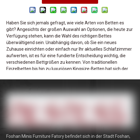
Haben Sie sich jemals gefragt, wie viele Arten von Betten es
gibt? Angesichts der großen Auswahl an Optionen, die heute zur
Verfügung stehen, kann die Wahl des richtigen Bettes
überwältigend sein. Unabhängig davon, ob Sie ein neues
Zuhause einrichten oder einfach nur Ihr aktuelles Schlafzimmer
aufwerten, ist es für eine fundierte Entscheidung wichtig, die
verschiedenen Bettgrößen zu kennen. Von traditionellen
Einzelbetten bis hin zu luxuriösen Kingsize-Betten hat sich der
Bettenmarkt im Laufe der Jahre erheblich weiterentwickelt.
In diesem Beitrag werden wir die verschiedenen verfügbaren
Betttypen untersuchen und sie nach Größe, Stil und
Funktionalität aufschlüsseln. Sie erfahren mehr über die
gängigsten Bettgrößen, ihre ideale Verwendung und wie sie
Ihren Wohnraum aufwerten können. Darüber hinaus besprechen
wir, wie wichtig es ist, das richtige Bett für Ihre spezifischen
Bedürfnisse auszuwählen, sei es im Hinblick auf Komfort,
Platzoptimierung oder Ästhetik.
Foshan Minis Furniture Fatory befindet sich in der Stadt Foshan,