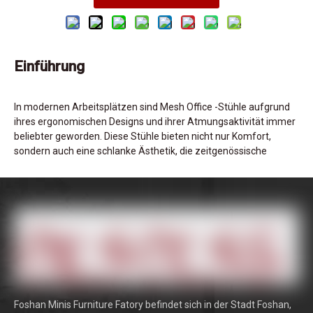
Einführung
In modernen Arbeitsplätzen sind Mesh Office -Stühle aufgrund
ihres ergonomischen Designs und ihrer Atmungsaktivität immer
beliebter geworden. Diese Stühle bieten nicht nur Komfort,
sondern auch eine schlanke Ästhetik, die zeitgenössische
Büroräume ergänzt. Wie bei jedem Möbelstück benötigen sie
jedoch regelmäßige Wartung, um eine Langlebigkeit und eine
optimale Leistung zu gewährleisten. Die ordnungsgemäße
Reinigung verlängert nicht nur die Lebensdauer des Stuhls,
sondern trägt auch zu einem gesünderen und komfortableren
Arbeitsumfeld bei. Das Verständnis, wie Sie Ihren
Bürostuhl
ordnungsgemäß reinigen
, ist entscheidend für die
Aufrechterhaltung eines hygienischen und effizienten
Arbeitsbereichs.
Foshan Minis Furniture Fatory befindet sich in der Stadt Foshan,