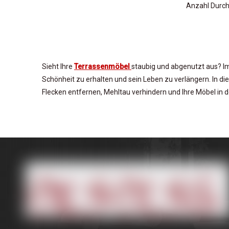
Anzahl Durc
Sieht Ihre
Terrassenmöbel
staubig und abgenutzt aus? Im
Schönheit zu erhalten und sein Leben zu verlängern. In d
Flecken entfernen, Mehltau verhindern und Ihre Möbel in
Warum regelmäßig die Terrassenmöbel 
Das regelmäßige Reinigen Ihres Terrassenmöbel -Netzes 
an und beeinflussen das Aussehen und den Komfort der M
feuchten Klimazonen können Schimmel und Schimmel auf d
Außenraum länger einladend und komfortabel aussieht.