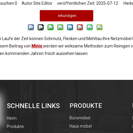
hsuchen:
0
Autor:Site Editor veröffentlichen Zeit: 2025-07-12 Herku
erkundigen
 Laufe der Zeit können Schmutz, Flecken und Mehltau Ihre Netzmöbel b
iesem Beitrag von
Minis
werden wir wirksame Methoden zum Reinigen von
 den kommenden Jahren frisch aussehen lassen.
-Netz reinigen?
ist entscheidend, um zu verhindern, dass Schmutz, Mehltau und Flecke
öbel. Darüber hinaus können Verschüttungen aus Lebensmitteln oder G
em Netz bilden. Die regelmäßige Reinigung sorgt für die Lebensdaue
SCHNELLE LINKS
PRODUKTE
Büromöbel
Heim
Haus möbel
Produkte