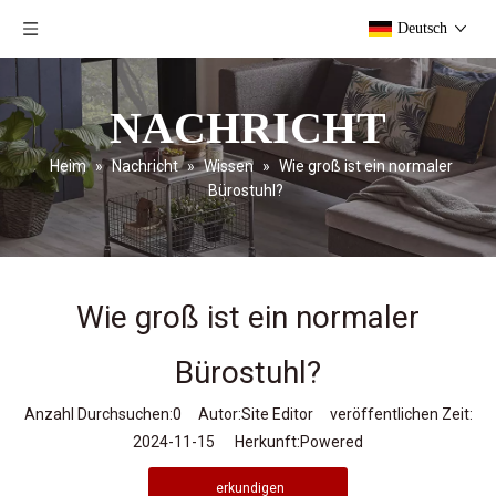
Deutsch
NACHRICHT
Heim
»
Nachricht
»
Wissen
»
Wie groß ist ein normaler
Bürostuhl?
Wie groß ist ein normaler
Bürostuhl?
Anzahl Durchsuchen:
0
Autor:Site Editor veröffentlichen Zeit:
2024-11-15 Herkunft:
Powered
erkundigen