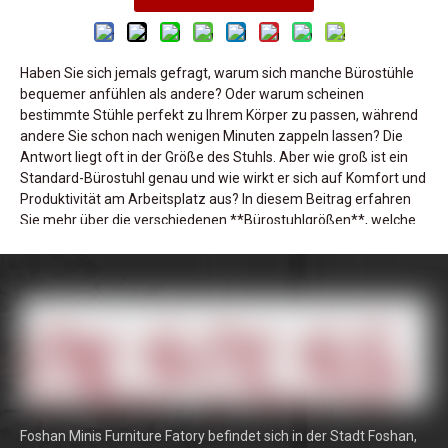
Haben Sie sich jemals gefragt, warum sich manche Bürostühle
bequemer anfühlen als andere? Oder warum scheinen
bestimmte Stühle perfekt zu Ihrem Körper zu passen, während
andere Sie schon nach wenigen Minuten zappeln lassen? Die
Antwort liegt oft in der Größe des Stuhls. Aber wie groß ist ein
Standard-Bürostuhl genau und wie wirkt er sich auf Komfort und
Produktivität am Arbeitsplatz aus? In diesem Beitrag erfahren
Sie mehr über die verschiedenen **Bürostuhlgrößen**, welche
Faktoren diese Abmessungen beeinflussen und wie Sie den
richtigen Stuhl für Ihre Bedürfnisse auswählen. Außerdem
erfahren Sie, wie Ergonomie und Design bei der Entwicklung von
Bürostühlen eine entscheidende Rolle spielen.
In diesem Beitrag besprechen wir die Standardabmessungen
von Bürostühlen, die Bedeutung verstellbarer Funktionen und
wie die richtige Stuhlgröße Ihre Körperhaltung und Ihr
allgemeines Wohlbefinden verbessern kann. Unabhängig davon,
ob Sie ein Heimbüro einrichten oder einen Firmenraum
Foshan Minis Furniture Fatory befindet sich in der Stadt Foshan,
einrichten, hilft Ihnen das Verständnis der **Bürostuhlgrößen**