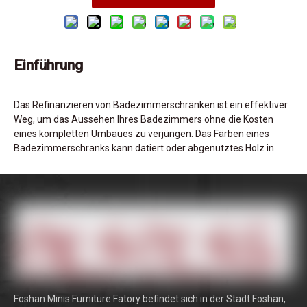
Einführung
Das Refinanzieren von Badezimmerschränken ist ein effektiver
Weg, um das Aussehen Ihres Badezimmers ohne die Kosten
eines kompletten Umbaues zu verjüngen. Das Färben eines
Badezimmerschranks kann datiert oder abgenutztes Holz in
einen frischen, zeitgemäßen Schwerpunkt verwandeln. Dieser
Prozess beinhaltet mehrere kritische Schritte, einschließlich
Vorbereitung, Auswahl des richtigen Flecks und die korrekte
Anwendung, um die Haltbarkeit und die ästhetische Attraktivität
zu gewährleisten. Das Verständnis der Feinheiten der Färbung
verbessert nicht nur die visuelle Anziehungskraft, sondern
erweitert auch die Lebensdauer Ihres
Badezimmerschranks
.
Holztypen verstehen
Foshan Minis Furniture Fatory befindet sich in der Stadt Foshan,