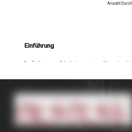
Anzahl Durc
Einführung
Das Entfernen von Schubladen aus einem Aktenschrank ka
Unabhängig davon, ob Sie Ihr Büro neu organisieren, an ei
entfernen können. Dieser Prozess hilft nicht nur bei der En
Schritt-für-Schritt-Methoden zum Entfernen verschieden
Verständnis der Mechanismen der Akt
Bevor Sie versuchen, Schubladen zu entfernen, ist es ent
und kugelhaltige Objektträger. Rollenrutschen sind in le
vorhanden und bieten einen glatteren Gleit.