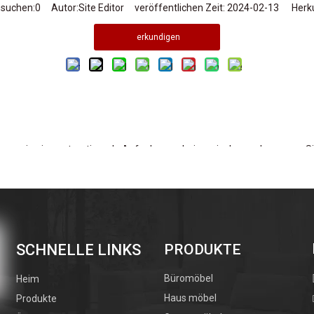
hsuchen:
0
Autor:Site Editor veröffentlichen Zeit: 2024-02-13 Herku
erkundigen
nn wie eine entmutigende Aufgabe erscheinen, insbesondere wenn Sie 
nen neuen Standort wechseln oder Wartung durchführen, ist es wichtig z
tstörung, sondern stellt auch die Langlebigkeit Ihres
Aktenschranks si
er Arten von Schubladen, den benötigten Werkzeugen und Tipps, um ge
enschrankschubladen verstehen
SCHNELLE LINKS
PRODUKTE
scheidend, den Mechanismus zu verstehen, den Ihr Aktenschrank verwen
Büromöbel
Heim
ichten Schränken üblich und verfügen über einen einfachen Radmechani
Haus möbel
Produkte