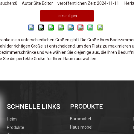
hsuchen:
0
Autor:Site Editor veröffentlichen Zeit: 2024-11-11 Herku
erkundigen
nke in so unterschiedlichen Größen gibt? Die Größe Ihres Badezimmers
ahl der richtigen Größe ist entscheidend, um den Platz zu maximieren u
adezimmerschränke und wie wählen Sie diejenige aus, die Ihren Bedürfni
 Sie die perfekte Größe für Ihren Raum auswählen.
enen Standardgrößen von Badezimmerschränken, wie sich diese Größen
rücksichtigen sind. Ganz gleich, ob Sie Ihr Badezimmer renovieren od
eine fundierte Entscheidung zu treffen. Wir werden auch auf die Bedeu
pazität als auch auf die Zugänglichkeit auswirken. Darüber hinaus geb
 **Badezimmerschrankgrößen in Zoll** genau kennen und wissen, wie S
SCHNELLE LINKS
PRODUKTE
 ausmessen und sicherstellen, dass Ihr neuer Schrank perfekt passt. Las
Büromöbel
Heim
Haus möbel
Produkte
ßen verstehen