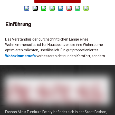
Einführung
Das Verständnis der durchschnittlichen Länge eines
Wohnzimmersofas ist für Hausbesitzer, die ihre Wohnräume
optimieren möchten, unerlässlich. Ein gut proportioniertes
Wohnzimmersofa
verbessert nicht nur den Komfort, sondern
ergänzt auch die allgemeine Ästhetik des Raumes. Dieser Artikel
befasst sich mit den Standardabmessungen von Sofas,
Faktoren, die ihre Größen beeinflussen, und wie Sie die perfekte
Sofa -Länge für Ihren Wohnraum auswählen.
Standard -Sofa -Abmessungen
Die durchschnittliche Länge eines Standard -Wohnzimmersofas
Foshan Minis Furniture Fatory befindet sich in der Stadt Foshan,
liegt normalerweise zwischen 72 und 96 Zoll. Diese Dimension