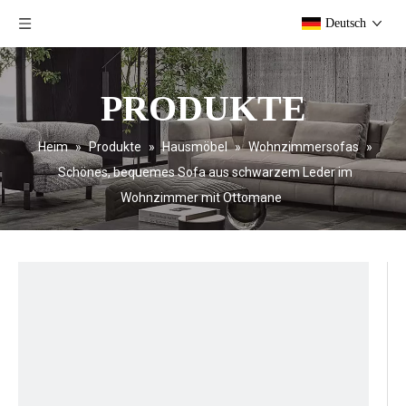
Deutsch
PRODUKTE
Heim
»
Produkte
»
Hausmöbel
»
Wohnzimmersofas
»
Schönes, bequemes Sofa aus schwarzem Leder im
Wohnzimmer mit Ottomane