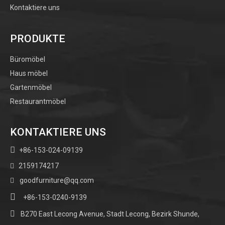
Kontaktiere uns
PRODUKTE
Büromöbel
Haus möbel
Gartenmöbel
Restaurantmöbel
KONTAKTIERE UNS

+86-153-024-09139
2159174217

goodfurniture@qq.com


+86-153-0240-9139

B270 East Lecong Avenue, Stadt Lecong, Bezirk Shunde,