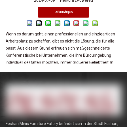
2024-07-09 Herkunft:
Powered
erkundigen
Wenn es darum geht, einen professionellen und einzigartigen
Arbeitsplatz zu schaffen, gibt es nicht die Lösung, die für alle
passt. Aus diesem Grund erfreuen sich maßgeschneiderte
Konferenztische bei Unternehmen, die ihre Büroumgebung
individuell gestalten möchten, immer größerer Beliebtheit. In
diesem Artikel werden wir die Bedeutung des Anpassens
untersuchen
Konferenztische
und die Faktoren, die bei der
Auswahl des perfekten Geräts für Ihr Büro berücksichtigt
werden sollten. Von Größe und Form bis hin zu Material und
Design müssen verschiedene Faktoren berücksichtigt werden,
um sicherzustellen, dass Ihr Konferenztisch nicht nur Ihren
funktionalen Anforderungen entspricht, sondern auch die
Markenidentität Ihres Unternehmens widerspiegelt. Darüber
Foshan Minis Furniture Fatory befindet sich in der Stadt Foshan,
hinaus werden wir uns mit den zusätzlichen