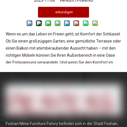
2023-11-06 Herkunft:
Powered
erkundigen
Wenn es um das Leben im Freien geht, ist Komfort der Schlüssel.
Ob Sie einen großzügigen Garten, eine gemütliche Terrasse oder
einen Balkon mit atemberaubender Aussicht haben – mit den
richtigen Möbeln können Sie Ihren Außenbereich in eine Oase
der Entspannung verwandeln. Und wenn Sie den Komfort im
Freien auf die nächste Stufe heben möchten, dann ist es an der
Zeit, über die Investition in ein wasserdichtes Sofa
nachzudenken.
In diesem ultimativen Ratgeber zu wasserdichten Sofas
beleuchten wir die Vorteile dieser innovativen Möbelstücke, die
Faktoren, die bei der Auswahl zu berücksichtigen sind, und
geben Ihnen wichtige Pflege- und Wartungstipps, um
sicherzustellen, dass Ihr wasserdichtes Sofa über Jahre hinweg
Foshan Minis Furniture Fatory befindet sich in der Stadt Foshan,
in makellosem Zustand bleibt .