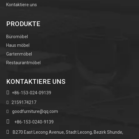
Kontaktiere uns
PRODUKTE
Büromöbel
Haus möbel
Gartenmöbel
Restaurantmöbel
KONTAKTIERE UNS

+86-153-024-09139
2159174217

goodfurniture@qq.com


+86-153-0240-9139

B270 East Lecong Avenue, Stadt Lecong, Bezirk Shunde,