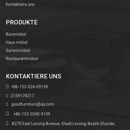
Kontaktiere uns
PRODUKTE
Büromöbel
Haus möbel
Gartenmöbel
Restaurantmöbel
KONTAKTIERE UNS

+86-153-024-09139
2159174217

goodfurniture@qq.com


+86-153-0240-9139

B270 East Lecong Avenue, Stadt Lecong, Bezirk Shunde,