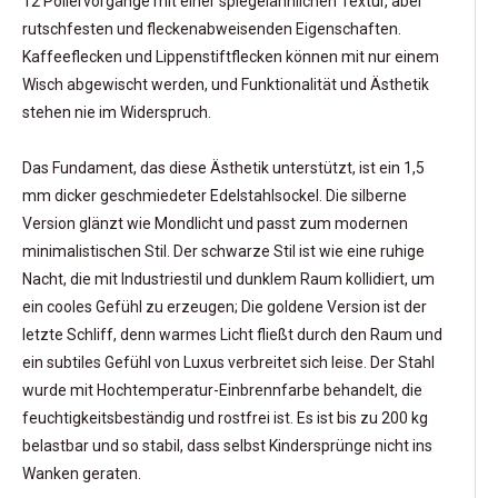
12 Poliervorgänge mit einer spiegelähnlichen Textur, aber
rutschfesten und fleckenabweisenden Eigenschaften.
Kaffeeflecken und Lippenstiftflecken können mit nur einem
Wisch abgewischt werden, und Funktionalität und Ästhetik
stehen nie im Widerspruch.
Das Fundament, das diese Ästhetik unterstützt, ist ein 1,5
mm dicker geschmiedeter Edelstahlsockel. Die silberne
Version glänzt wie Mondlicht und passt zum modernen
minimalistischen Stil. Der schwarze Stil ist wie eine ruhige
Nacht, die mit Industriestil und dunklem Raum kollidiert, um
ein cooles Gefühl zu erzeugen; Die goldene Version ist der
letzte Schliff, denn warmes Licht fließt durch den Raum und
ein subtiles Gefühl von Luxus verbreitet sich leise. Der Stahl
wurde mit Hochtemperatur-Einbrennfarbe behandelt, die
feuchtigkeitsbeständig und rostfrei ist. Es ist bis zu 200 kg
belastbar und so stabil, dass selbst Kindersprünge nicht ins
Wanken geraten.