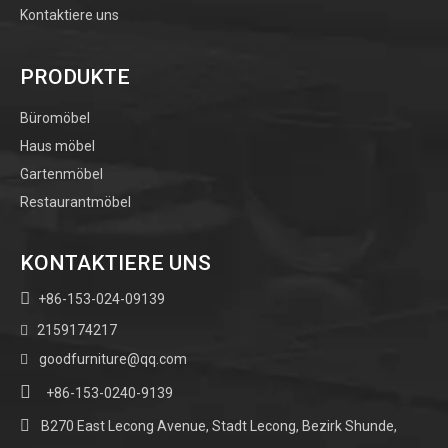
Kontaktiere uns
PRODUKTE
Büromöbel
Haus möbel
Gartenmöbel
Restaurantmöbel
KONTAKTIERE UNS

+86-153-024-09139
2159174217

goodfurniture@qq.com


+86-153-0240-9139

B270 East Lecong Avenue, Stadt Lecong, Bezirk Shunde,