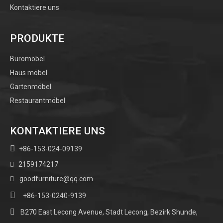
Kontaktiere uns
PRODUKTE
Büromöbel
Haus möbel
Gartenmöbel
Restaurantmöbel
KONTAKTIERE UNS

+86-153-024-09139
2159174217

goodfurniture@qq.com


+86-153-0240-9139

B270 East Lecong Avenue, Stadt Lecong, Bezirk Shunde,