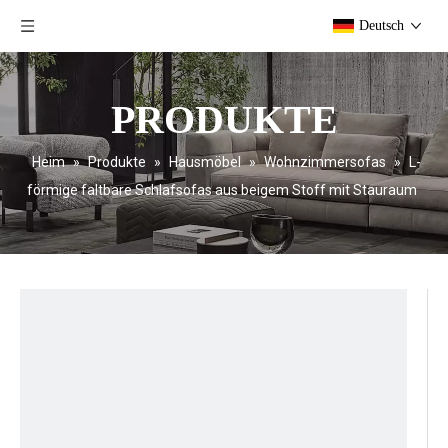
Deutsch
PRODUKTE
Heim
»
Produkte
»
Hausmöbel
»
Wohnzimmersofas
»
L-
förmige faltbare Schlafsofas aus beigem Stoff mit Stauraum