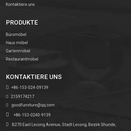
Kontaktiere uns
PRODUKTE
Büromöbel
Haus möbel
Gartenmöbel
Restaurantmöbel
KONTAKTIERE UNS

+86-153-024-09139
2159174217

goodfurniture@qq.com


+86-153-0240-9139

B270 East Lecong Avenue, Stadt Lecong, Bezirk Shunde,