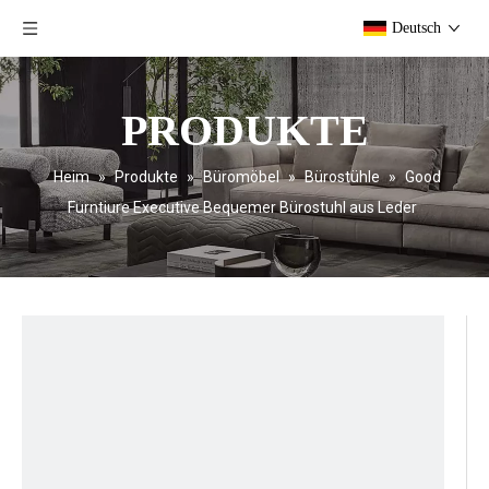
Deutsch
PRODUKTE
Heim
»
Produkte
»
Büromöbel
»
Bürostühle
»
Good
Furntiure Executive Bequemer Bürostuhl aus Leder