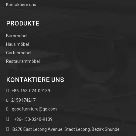
Kontaktiere uns
PRODUKTE
Büromöbel
Haus möbel
Gartenmöbel
Restaurantmöbel
KONTAKTIERE UNS

+86-153-024-09139
2159174217

goodfurniture@qq.com


+86-153-0240-9139

B270 East Lecong Avenue, Stadt Lecong, Bezirk Shunde,