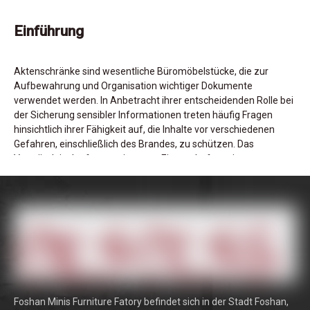
Einführung
Aktenschränke sind wesentliche Büromöbelstücke, die zur
Aufbewahrung und Organisation wichtiger Dokumente
verwendet werden. In Anbetracht ihrer entscheidenden Rolle bei
der Sicherung sensibler Informationen treten häufig Fragen
hinsichtlich ihrer Fähigkeit auf, die Inhalte vor verschiedenen
Gefahren, einschließlich des Brandes, zu schützen. Das
Verständnis der feuerresistenten Eigenschaften eines
Aktenkabinetts
ist für Unternehmen, die die Sicherheit der
Dokumente priorisieren, von wesentlicher Bedeutung. Dieser
Artikel befasst sich mit der Frage, ob die Einreichungsschränke
feuerfest sind, und untersucht die Merkmale, die zu ihrem
Brandwiderstand beitragen.
Kamerfeuerfunktionen verstehen
Foshan Minis Furniture Fatory befindet sich in der Stadt Foshan,