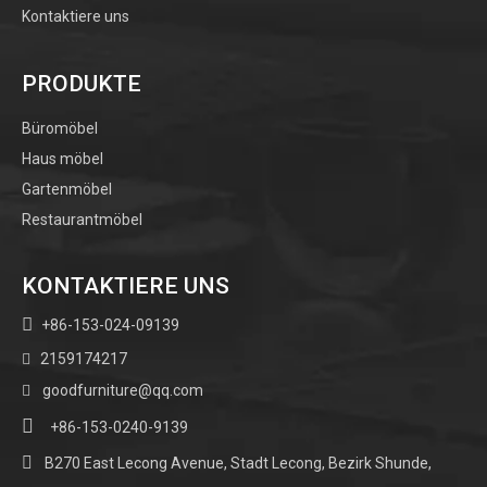
Kontaktiere uns
PRODUKTE
Büromöbel
Haus möbel
Gartenmöbel
Restaurantmöbel
KONTAKTIERE UNS

+86-153-024-09139
2159174217

goodfurniture@qq.com


+86-153-0240-9139

B270 East Lecong Avenue, Stadt Lecong, Bezirk Shunde,